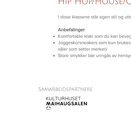
Hip Hop/House/C
I disse klassene står egen stil og u
Anbefalinger
:
Komfortable klær som du kan bevege d
Joggesko/sneakers som kun brukes in
såler som setter merker)
Store smykker bør unngås av hensyn 
Samarbeidspartnere