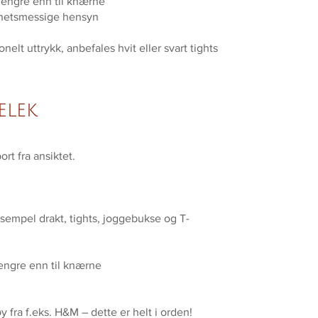
e lengre enn til knærne
rhetsmessige hensyn
nelt uttrykk, anbefales hvit eller svart tights
elek
ort fra ansiktet.
ksempel drakt, tights, joggebukse og T-
 lengre enn til knærne
 fra f.eks. H&M – dette er helt i orden!