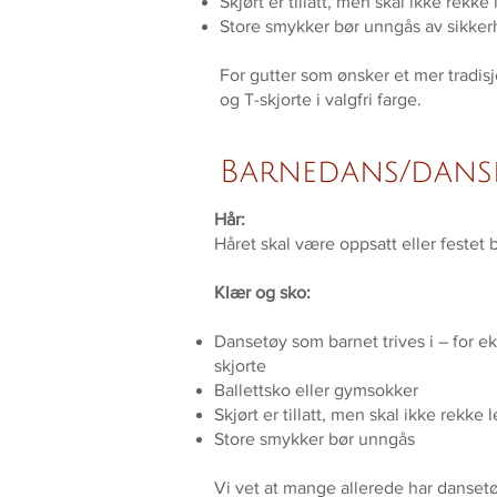
Skjørt er tillatt, men skal ikke rekk
Store smykker bør unngås av sikke
For gutter som ønsker et mer tradisjo
og T-skjorte i valgfri farge.
Barnedans/dans
Hår:
Håret skal være oppsatt eller festet b
Klær og sko:
Dansetøy som barnet trives i – for e
skjorte
Ballettsko eller gymsokker
Skjørt er tillatt, men skal ikke rekke
Store smykker bør unngås
Vi vet at mange allerede har dansetøy